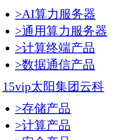
>AI算力服务器
>通用算力服务器
>计算终端产品
>数据通信产品
15vip太阳集团云科
>存储产品
>计算产品