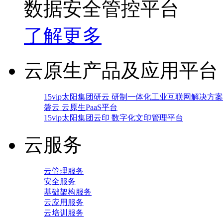
数据安全管控平台
了解更多
云原生产品及应用平台
15vip太阳集团研云 研制一体化工业互联网解决方案
磐云 云原生PaaS平台
15vip太阳集团云印 数字化文印管理平台
云服务
云管理服务
安全服务
基础架构服务
云应用服务
云培训服务