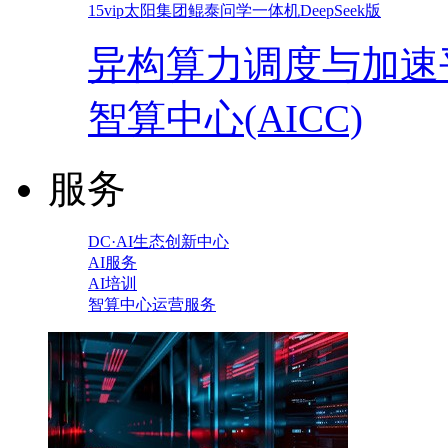
15vip太阳集团鲲泰问学一体机DeepSeek版
异构算力调度与加速
智算中心(AICC)
服务
DC·AI生态创新中心
AI服务
AI培训
智算中心运营服务