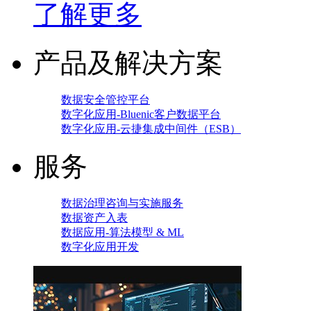
了解更多
产品及解决方案
数据安全管控平台
数字化应用-Bluenic客户数据平台
数字化应用-云捷集成中间件（ESB）
服务
数据治理咨询与实施服务
数据资产入表
数据应用-算法模型 & ML
数字化应用开发