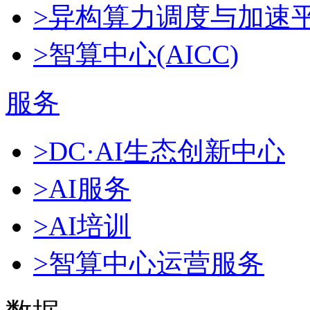
>异构算力调度与加速
>智算中心(AICC)
服务
>DC·AI生态创新中心
>AI服务
>AI培训
>智算中心运营服务